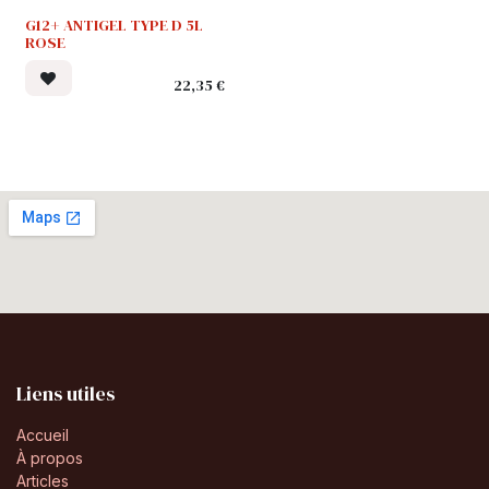
G12+ ANTIGEL TYPE D 5L
ROSE
22,35
€
Liens utiles
Accueil
À propos
Articles