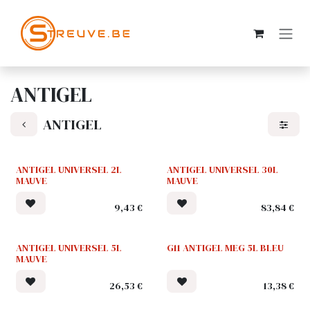
SE RENDRE AU CONTENU
ANTIGEL
ANTIGEL
ANTIGEL UNIVERSEL 2L
ANTIGEL UNIVERSEL 30L
MAUVE
MAUVE
9,43
€
83,84
€
ANTIGEL UNIVERSEL 5L
G11 ANTIGEL MEG 5L BLEU
MAUVE
26,53
€
13,38
€