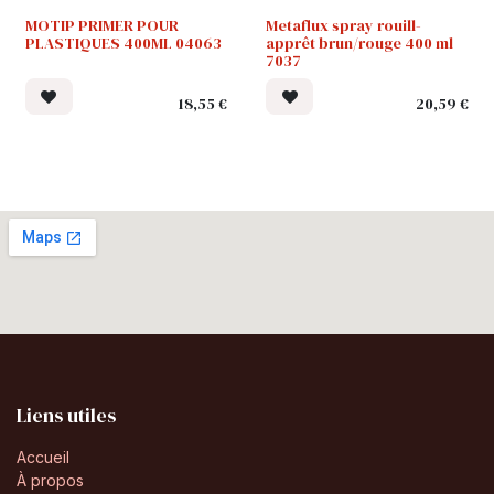
MOTIP PRIMER POUR
Metaflux spray rouill-
PLASTIQUES 400ML 04063
apprêt brun/rouge 400 ml
7037
18,55
€
20,59
€
Liens utiles
Accueil
À propos