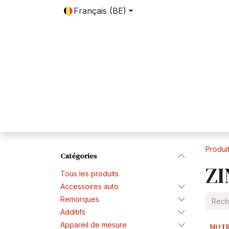
SE RENDRE AU CONTENU
Français (BE)
Accueil
Boutique
Contactez-nous
Produi
Catégories
ZI
Tous les produits
Accessoires auto
Remorques
Additifs
Appareil de mesure
MOTI