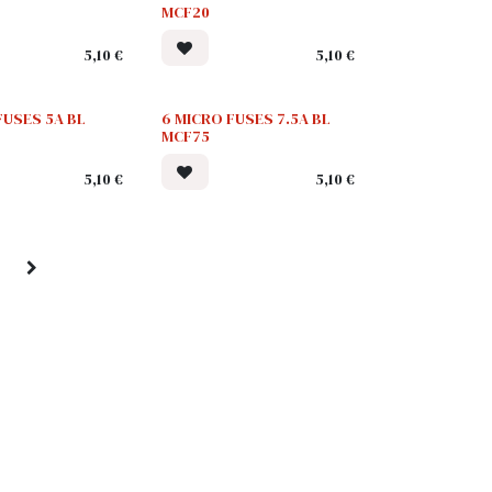
MCF20
5,10
€
5,10
€
FUSES 5A BL
6 MICRO FUSES 7.5A BL
MCF75
5,10
€
5,10
€