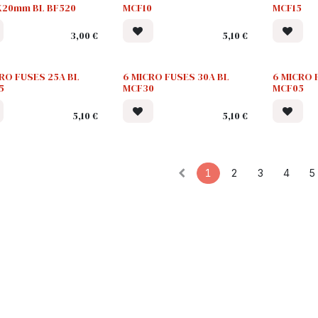
20mm BL BF520
MCF10
MCF15
3,00
€
5,10
€
RO FUSES 25A BL
6 MICRO FUSES 30A BL
6 MICRO 
5
MCF30
MCF05
5,10
€
5,10
€
1
2
3
4
5