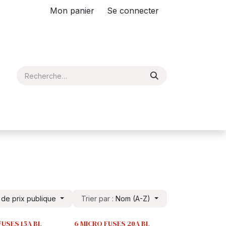
Mon panier
Se connecter
e de prix publique
Trier par :
Nom (A-Z)
FUSES 15A BL
6 MICRO FUSES 20A BL