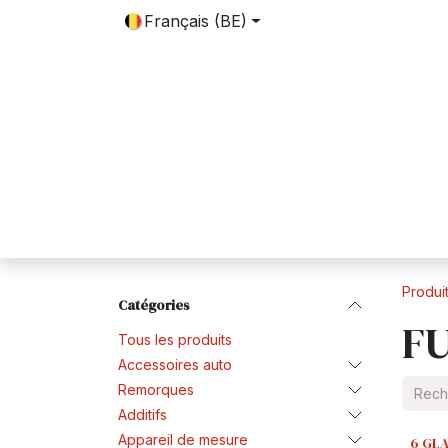
SE RENDRE AU CONTENU
Français (BE)
Accueil
Boutique
Contactez-nous
Produi
Catégories
FU
Tous les produits
Accessoires auto
Remorques
Additifs
Appareil de mesure
6 GL