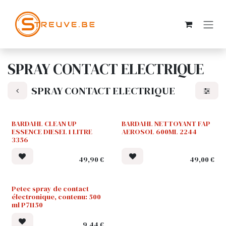
SE RENDRE AU CONTENU
SPRAY CONTACT ELECTRIQUE
SPRAY CONTACT ELECTRIQUE
BARDAHL CLEAN UP
BARDAHL NETTOYANT FAP
ESSENCE DIESEL 1 LITRE
AEROSOL 600ML 2244
3356
49,90
€
49,00
€
Petec spray de contact
électronique, contenu: 500
ml P71150
9,44
€