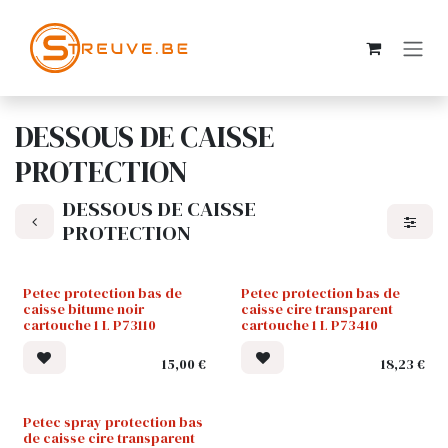
SE RENDRE AU CONTENU
DESSOUS DE CAISSE
PROTECTION
DESSOUS DE CAISSE
PROTECTION
Petec protection bas de
Petec protection bas de
caisse bitume noir
caisse cire transparent
cartouche 1 L P73110
cartouche 1 L P73410
15,00
€
18,23
€
Petec spray protection bas
de caisse cire transparent