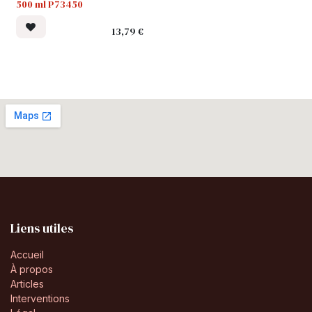
500 ml P73450
13,79
€
Liens utiles
Accueil
À propos
Articles
Interventions