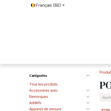
SE RENDRE AU CONTENU
Français (BE)
Accueil
Boutique
Contactez-nous
Produi
Catégories
PO
Tous les produits
Accessoires auto
Remorques
Additifs
Appareil de mesure
PONC