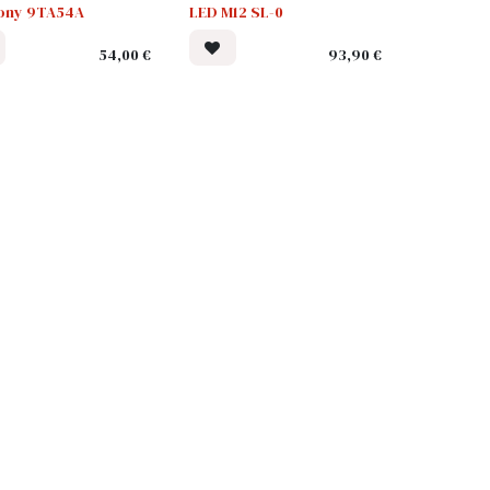
tony 9TA54A
LED M12 SL-0
54,00
€
93,90
€