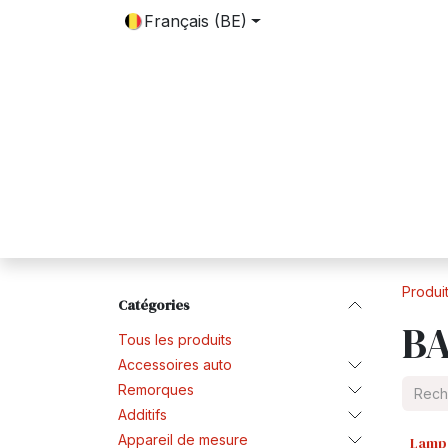
SE RENDRE AU CONTENU
Français (BE)
Accueil
Boutique
Contactez-nous
Produi
Catégories
B
Tous les produits
Accessoires auto
Remorques
Additifs
Appareil de mesure
Lampe