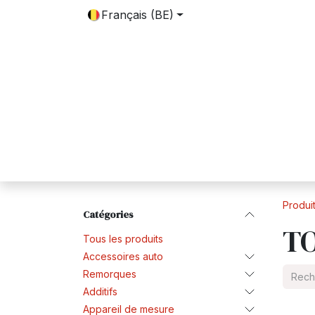
SE RENDRE AU CONTENU
Français (BE)
Accueil
Boutique
Contactez-nous
Produi
Catégories
TO
Tous les produits
Accessoires auto
Remorques
Additifs
Appareil de mesure